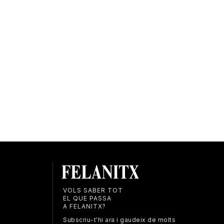
VOLS SABER TOT
EL QUE PASSA
A FELANITX?
Subscriu-t'hi ara i gaudeix de molts