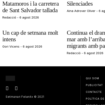
Matamoros i la carretera
Silenciades
de Sant Salvador tallada
Aina Adrover Oliver
6 ag
Redacció
6 agost 2026
Un cap de setmana molt
Continua el dram
intens
mar amb l’arrib
migrants amb pa
Gori Vicens
6 agost 2026
Redacció
6 agost 2026
QUI SOM
PUBLICITAT
CONTACTE
Setmanari Felanitx © 2021
POLÍTICA DE