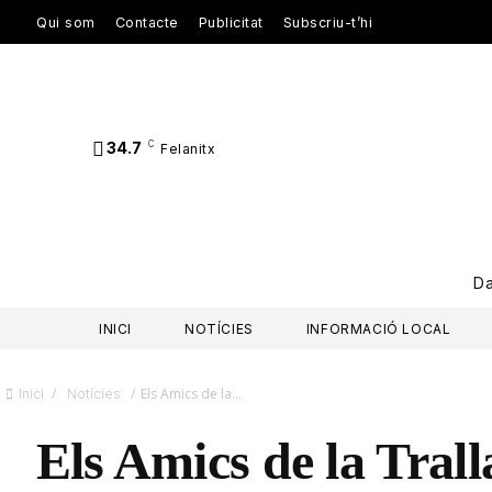
Qui som
Contacte
Publicitat
Subscriu-t’hi
34.7
C
Felanitx
D
INICI
NOTÍCIES
INFORMACIÓ LOCAL
/
/
Els Amics de la...
Inici
Notícies
Els Amics de la Tral