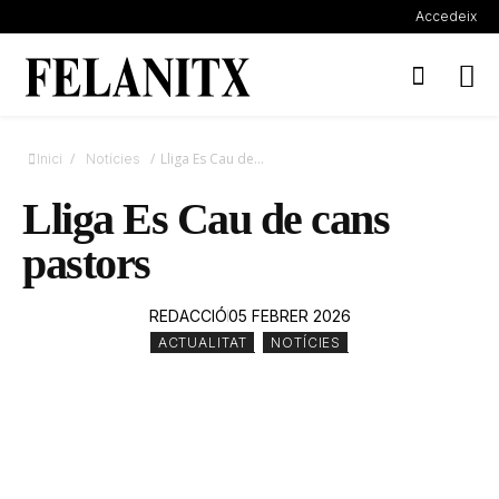
Accedeix
/
/
Lliga Es Cau de...
Inici
Notícies
Lliga Es Cau de cans
pastors
REDACCIÓ
05 FEBRER 2026
ACTUALITAT
,
NOTÍCIES