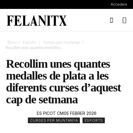
Accedeix
/
/
/
Inici
Esports
Curses per muntanya
Recollim unes quantes medalles...
Recollim unes quantes
medalles de plata a les
diferents curses d’aquest
cap de setmana
ES PICOT CM
05 FEBRER 2026
CURSES PER MUNTANYA
,
ESPORTS