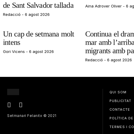
de Sant Salvador tallada
Aina Adrover Oliver
6 ag
Redacció
6 agost 2026
Un cap de setmana molt
Continua el dram
intens
mar amb l’arrib
migrants amb pa
Gori Vicens
6 agost 2026
Redacció
6 agost 2026
QUI SOM
PUBLICITAT
CONTACTE
Setmanari Felanitx © 2021
POLÍTICA DE
TERMES I C