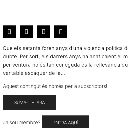
Que els setanta foren anys d’una violència política 
dubte. Per sort, els darrers anys ha anat caient el mi
per ventura no és tan coneguda és la rellevància que
veritable escaquer de la...
Aquest contingut és només per a subscriptors!
SUMA-T'HI ARA
Ja sou membre?
ENTRA AQUÍ