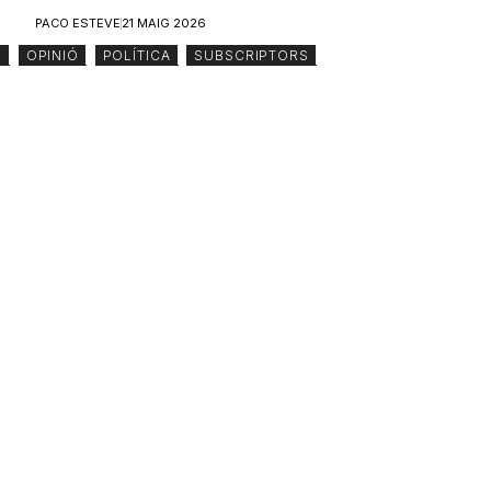
PACO ESTEVE
21 MAIG 2026
S
,
OPINIÓ
,
POLÍTICA
,
SUBSCRIPTORS