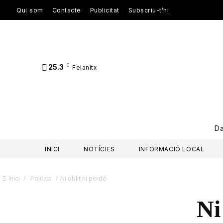
Qui som
Contacte
Publicitat
Subscriu-t’hi
25.3
C
Felanitx
D
INICI
NOTÍCIES
INFORMACIÓ LOCAL
/
/
Ni oblit ni perdó
Inici
Política
Ni