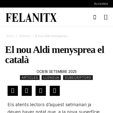
Accedeix
/
/
El nou Aldi menysprea...
Inici
Articles
El nou Aldi menysprea el
català
OCB
18 SETEMBRE 2025
ARTICLES
,
LLENGUA
,
SUBSCRIPTORS
Els atents lectors d’aquest setmanari ja
deuen haver notat que, a la nova superfície