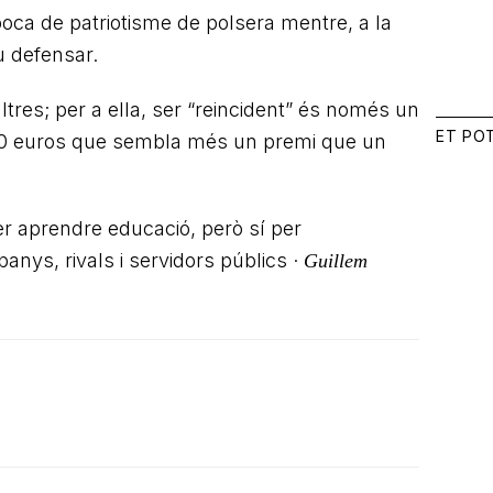
boca de patriotisme de polsera mentre, a la
u defensar.
altres; per a ella, ser “reincident” és només un
ET PO
100 euros que sembla més un premi que un
per aprendre educació, però sí per
panys, rivals i servidors públics ·
Guillem