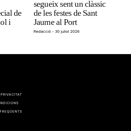
segueix sent un clàssic
cial de
de les festes de Sant
ol i
Jaume al Port
Redacció
30 juliol 2026
 PRIVACITAT
ONDICIONS
 FREQÜENTS