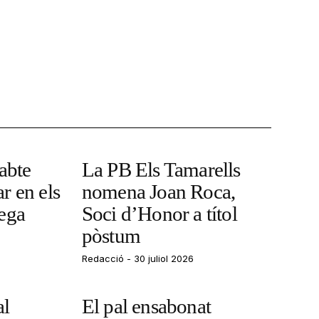
sabte
La PB Els Tamarells
r en els
nomena Joan Roca,
rega
Soci d’Honor a títol
pòstum
Redacció
30 juliol 2026
al
El pal ensabonat