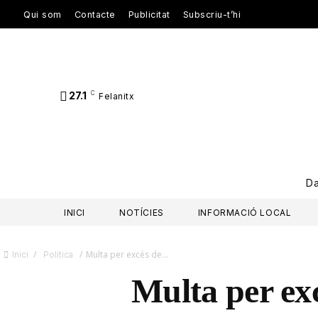
Qui som
Contacte
Publicitat
Subscriu-t’hi
27.1
C
Felanitx
D
INICI
NOTÍCIES
INFORMACIÓ LOCAL
/
/
Multa per excés de...
Inici
Política
Multa per exc