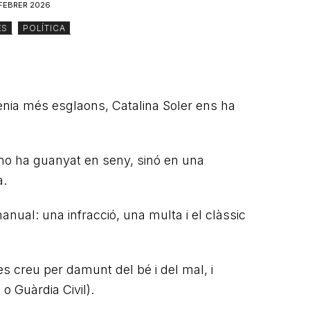
 FEBRER 2026
ES
,
POLÍTICA
tenia més esglaons, Catalina Soler ens ha
 no ha guanyat en seny, sinó en una
a.
nual: una infracció, una multa i el clàssic
es creu per damunt del bé i del mal, i
o Guàrdia Civil).