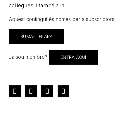
col·legues, i també a la...
Aquest contingut és només per a subscriptors!
SUMA-T'HI ARA
Ja sou membre?
ENTRA AQUÍ