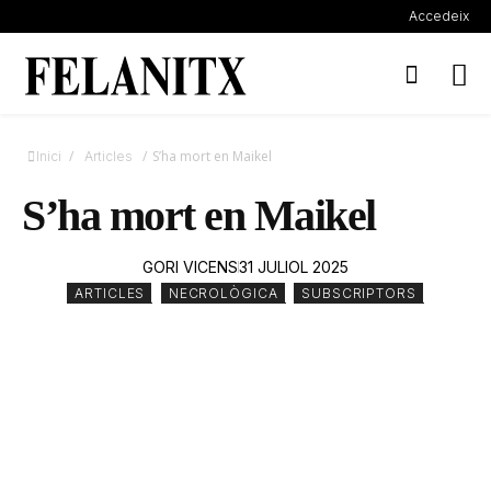
Accedeix
/
/
S’ha mort en Maikel
Inici
Articles
S’ha mort en Maikel
GORI VICENS
31 JULIOL 2025
ARTICLES
,
NECROLÒGICA
,
SUBSCRIPTORS